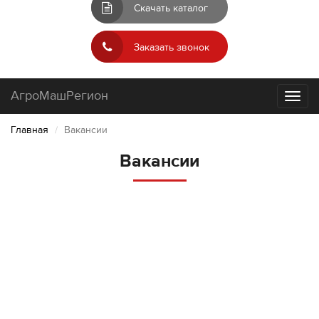
Скачать каталог
Заказать звонок
АгроМашРегион
Toggl
naviga
Главная
Вакансии
Вакансии