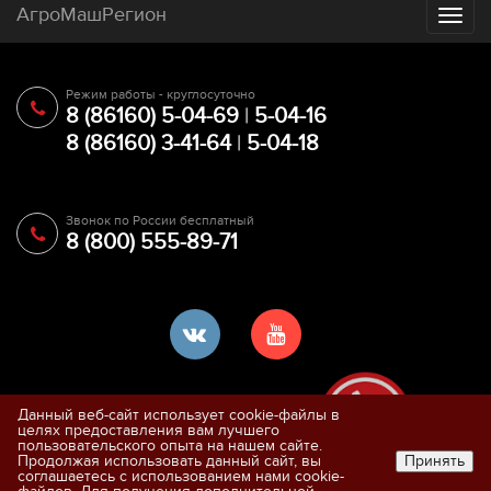
АгроМашРегион
Toggl
naviga
Режим работы - круглосуточно
8 (86160) 5-04-69
|
5-04-16
8 (86160) 3-41-64
|
5-04-18
Звонок по России бесплатный
8 (800) 555-89-71
Данный веб-сайт использует cookie-файлы в
целях предоставления вам лучшего
Согласие на обработку ПД
пользовательского опыта на нашем сайте.
Продолжая использовать данный сайт, вы
Принять
Политика обработки
соглашаетесь с использованием нами cookie-
персональных данных