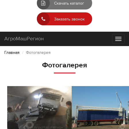
Скачать каталог
Заказать звонок
АгроМашРегион
Toggl
naviga
Главная
Фотогалерея
Фотогалерея