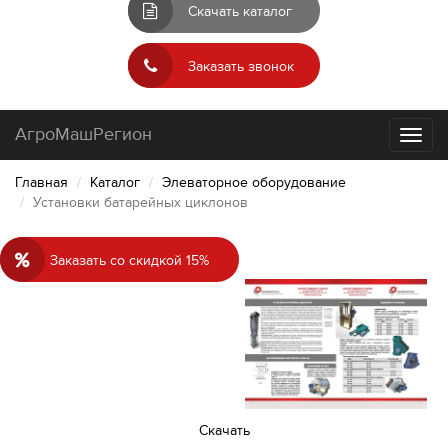
Скачать каталог
Заказать звонок
АгроМашРегион
Toggl
naviga
Главная
Каталог
Элеваторное оборудование
Установки батарейных циклонов
Заказать со скидкой 15%
Cкачать