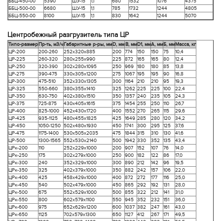
ББЦ-450-00
5390
ШУ-15
1,1
680
1532
1076
4375
ББЦ-500-00
6680
ШУ-15
1,1
785
1732
1244
4805
ББЦ-550-00
8100
ШУ-15
1,1
830
1642
1244
5070
Центробежный разгрузитель типа ЦР
Типо-размер
Пр-ть, м3/ч
Габаритные р-ры, мм
D, мм
B, мм
D1, мм
A, мм
Б, мм
Масса, кг
ЦР-200
200-260
252х320х885
200
774
150
150
75
10,4
ЦР-225
260-320
280х255х990
225
872
165
165
80
12,4
ЦР-250
320-390
302х280х1095
250
969
180
180
85
13,8
ЦР-275
390-475
330х305х1200
275
1067
195
195
90
16,8
ЦР-300
475-510
352х330х1305
300
1164
210
210
95
19,3
ЦР-325
550-660
380х355х1410
325
1262
225
225
100
22,4
ЦР-350
630-750
402х380х1510
350
1357
240
235
105
24,3
ЦР-375
725-875
430х405х1615
375
1454
255
250
110
26,7
ЦР-400
825-1000
452х430х1720
400
1552
270
265
115
29,6
ЦР-425
935-1125
480х455х1825
425
1649
285
280
120
34,2
ЦР-450
1050-1250
502х480х1930
450
1741
300
295
125
37,6
ЦР-475
1175-1400
530х505х2035
475
1844
315
310
130
41,6
ЦР-500
1300-1565
552х530х2140
500
1942
330
352
135
43,4
ЦРк-200
110
252х229х1000
200
907
152
107
76
14,0
ЦРк-250
175
302х279х1000
250
900
182
122
86
17,0
ЦРк-300
240
352х329х1000
300
890
212
142
96
19,5
ЦРк-350
325
402х379х1000
350
882
242
157
106
22,0
ЦРк-400
425
458х429х1000
400
872
272
177
116
25,0
ЦРк-450
540
502х479х1000
450
865
292
192
131
28,0
ЦРк-500
675
552х529х1000
500
855
322
212
141
31,0
ЦРк-550
800
602х579х1100
550
945
352
232
151
36,0
ЦРк-600
975
652х629х1200
600
1037
382
247
161
43,0
ЦРк-650
1125
702х579х1300
650
1127
412
267
171
49,5