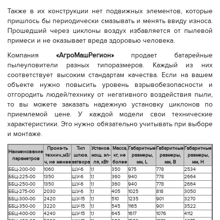
Также в их конструкции нет подвижных элементов, которые
пришлось бы периодически смазывать и менять ввиду износа.
Прошедший через циклоны воздух избавляется от пылевой
примеси и не оказывает вреда здоровью человека.
Компания
«АгроМашРегион»
продает батарейные
пылеуловители разных типоразмеров. Каждый из них
соответствует высоким стандартам качества. Если на вашем
объекте нужно повысить уровень взрывобезопасности и
отгородить людей/технику от негативного воздействия пыли,
то вы можете заказать надежную установку циклонов по
приемлемой цене. У каждой модели свои технические
характеристики. Это нужно обязательно учитывать при выборе
и монтаже.
Произ-ть
Тип
Установ.
Масса,
Габаритные
Габаритные
Габаритные
Наименование
технич.,м3/
шлюз.
мощ. эл-
кг, не
размеры,
размеры,
размеры,
параметров
ч, не менее
затвора
ля, кВт
более
мм, L
мм, B
мм, H
ББЦ-200-00
1060
ШУ-6
1,1
350
975
778
2534
ББЦ-225-00
1350
ШУ-6
1,1
360
940
778
2664
ББЦ-250-00
1350
ШУ-6
1,1
360
940
778
2664
ББЦ-275-00
2030
ШУ-6
1,1
405
1025
818
3050
ББЦ-300-00
2420
ШУ-15
1,1
510
1235
901
3270
ББЦ-350-00
3220
ШУ-15
1,1
545
1165
901
3522
ББЦ-400-00
4240
ШУ-15
1,1
645
1617
1076
4112