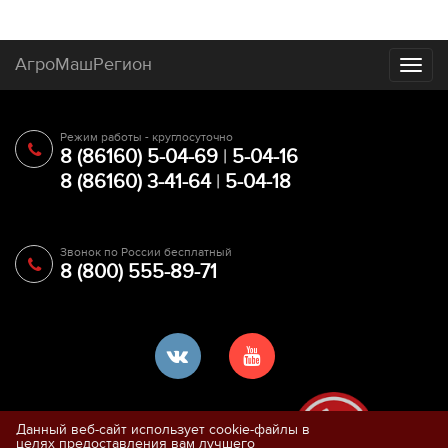
АгроМашРегион
Toggl
naviga
Режим работы - круглосуточно
8 (86160) 5-04-69
|
5-04-16
8 (86160) 3-41-64
|
5-04-18
Звонок по России бесплатный
8 (800) 555-89-71
Данный веб-сайт использует cookie-файлы в
целях предоставления вам лучшего