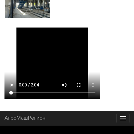
АгроМашРегион
Toggl
naviga