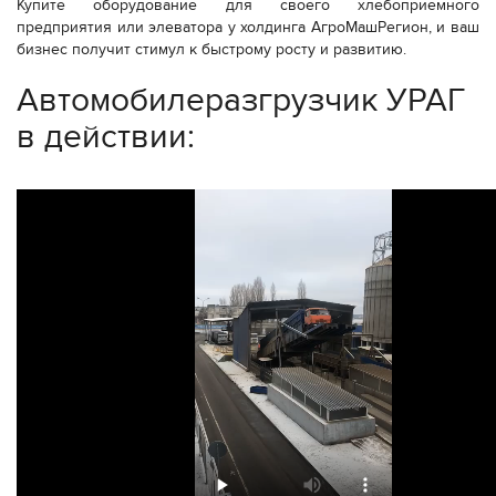
Купите оборудование для своего хлебоприемного
предприятия или элеватора у холдинга АгроМашРегион, и ваш
бизнес получит стимул к быстрому росту и развитию.
Автомобилеразгрузчик УРАГ
в действии: