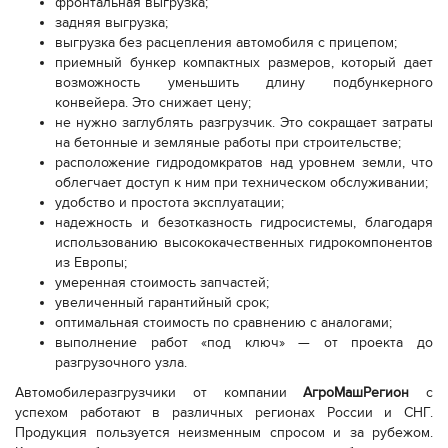
фронтальная выгрузка;
задняя выгрузка;
выгрузка без расцепления автомобиля с прицепом;
приемный бункер компактных размеров, который дает
возможность уменьшить длину подбункерного
конвейера. Это снижает цену;
не нужно заглублять разгрузчик. Это сокращает затраты
на бетонные и земляные работы при строительстве;
расположение гидродомкратов над уровнем земли, что
облегчает доступ к ним при техническом обслуживании;
удобство и простота эксплуатации;
надежность и безотказность гидросистемы, благодаря
использованию высококачественных гидрокомпонентов
из Европы;
умеренная стоимость запчастей;
увеличенный гарантийный срок;
оптимальная стоимость по сравнению с аналогами;
выполнение работ «под ключ» — от проекта до
разгрузочного узла.
Автомобилеразгрузчики от компании
АгроМашРегион
с
успехом работают в различных регионах России и СНГ.
Продукция пользуется неизменным спросом и за рубежом.