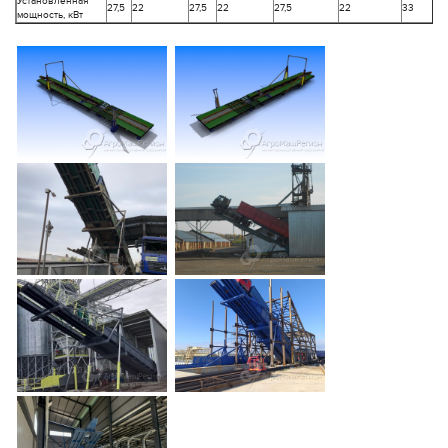
Установленная
27,5
22
27,5
22
27,5
22
33
мощность, кВт