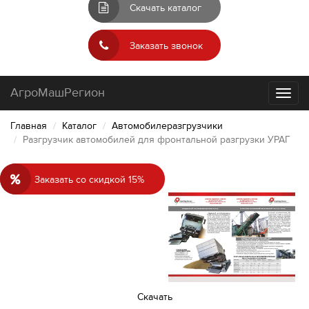
Скачать каталог
Заказать звонок
АгроМашРегион
Toggl
naviga
Главная
Каталог
Автомобилеразгрузчики
Разгрузчик автомобилей для фронтальной разгрузки УРАГ
Заказать со скидкой 15%
Cкачать