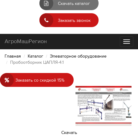
Скачать каталог
Заказать звонок
АгроМашРегион
Toggl
naviga
Главная
Каталог
Элеваторное оборудование
Пробоотборник ЦАПЛЯ-4.1
Заказать со скидкой 15%
Cкачать