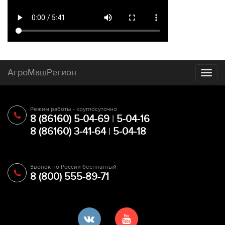
АгроМашРегион
Toggl
naviga
Режим работы - круглосуточно
8 (86160) 5-04-69
|
5-04-16
8 (86160) 3-41-64
|
5-04-18
Звонок по России бесплатный
8 (800) 555-89-71