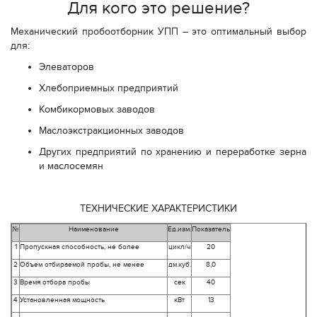
Для кого это решение?
Механический пробоотборник УПП – это оптимальный выбор
для:
Элеваторов
Хлебоприемных предприятий
Комбикормовых заводов
Маслоэкстракционных заводов
Других предприятий по хранению и переработке зерна
и маслосемян
ТЕХНИЧЕСКИЕ ХАРАКТЕРИСТИКИ
№
Наименование
Ед.изм.
Показатель
1
Пропускная способность, не более
цикл/ч
20
2
Объем отбираемой пробы, не менее
дм.куб.
8,0
3
Время отбора пробы
сек
40
4
Установленная мощность
кВт
13