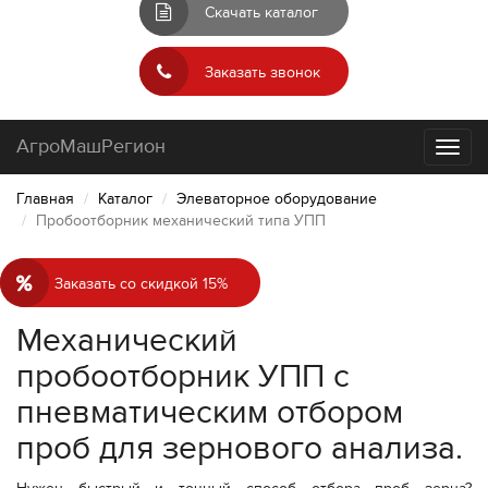
Скачать каталог
Заказать звонок
АгроМашРегион
Toggl
naviga
Главная
Каталог
Элеваторное оборудование
Пробоотборник механический типа УПП
Заказать со скидкой 15%
Механический
пробоотборник УПП с
пневматическим отбором
проб для зернового анализа.