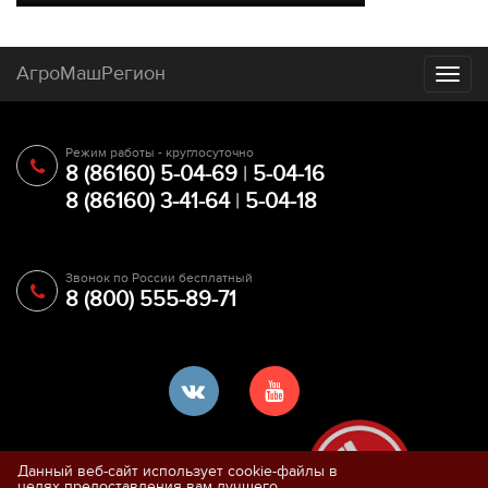
АгроМашРегион
Toggl
naviga
Режим работы - круглосуточно
8 (86160) 5-04-69
|
5-04-16
8 (86160) 3-41-64
|
5-04-18
Звонок по России бесплатный
8 (800) 555-89-71
Данный веб-сайт использует cookie-файлы в
целях предоставления вам лучшего