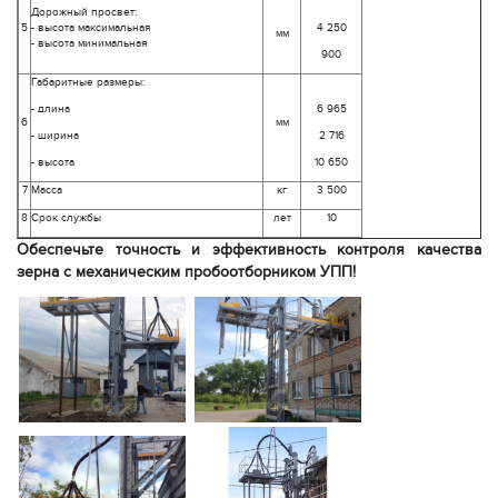
Дорожный просвет:
5
- высота максимальная
4 250
мм
- высота минимальная
900
Габаритные размеры:
- длина
6 965
6
мм
- ширина
2 716
- высота
10 650
7
Масса
кг
3 500
8
Срок службы
лет
10
Обеспечьте точность и эффективность контроля качества
зерна с механическим пробоотборником УПП!