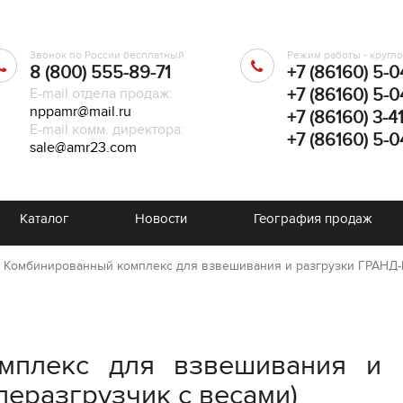
Звонок по России бесплатный
Режим работы - кругл
8 (800) 555-89-71
+7 (86160) 5-0
E-mail отдела продаж:
+7 (86160) 5-0
nppamr@mail.ru
+7 (86160) 3-4
E-mail комм. директора:
+7 (86160) 5-0
sale@amr23.com
Каталог
Новости
География продаж
Комбинированный комплекс для взвешивания и разгрузки ГРАНД
мплекс для взвешивания и 
еразгрузчик с весами)