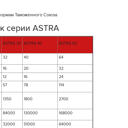
нормам Таможенного Союза.
ок серии ASTRA
ASTRA 30
ASTRA 40
ASTRA 60
е
32
40
64
16
20
32
12
16
24
57
78
114
1350
1800
2700
84000
130000
168000
32000
51000
64000