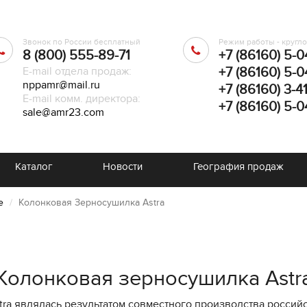
Звонок по России бесплатный
Режим работы - кругл
8 (800) 555-89-71
+7 (86160) 5-0
E-mail отдела продаж:
+7 (86160) 5-0
nppamr@mail.ru
+7 (86160) 3-4
E-mail комм. директора:
+7 (86160) 5-0
sale@amr23.com
Каталог
Новости
География продаж
е
Колонковая Зерносушилка Astra
Колонковая зерносушилка Astr
ra являлась результатом совместного производства россий