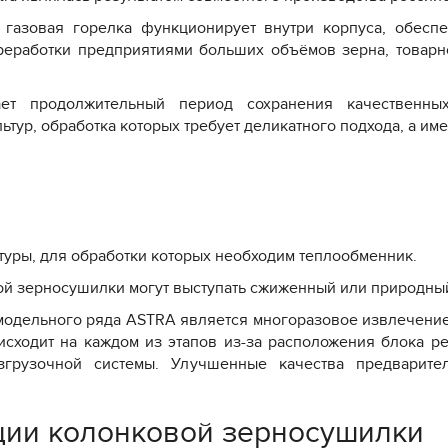
й газовая горелка функционирует внутри корпуса, обесп
реработки предприятиями больших объёмов зерна, товарн
ает продолжительный период сохранения качественных
ьтур, обработка которых требует деликатного подхода, а име
туры, для обработки которых необходим теплообменник.
ой зерносушилки могут выступать сжиженный или природный
одельного ряда ASTRA является многоразовое извлечение
оисходит на каждом из этапов из-за расположения блока р
згрузочной системы. Улучшенные качества предварите
ции колонковой зерносушилки