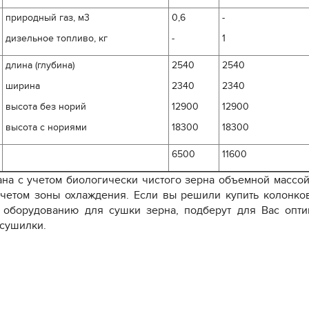
природный газ, м3
0,6
-
дизельное топливо, кг
-
1
длина (глубина)
2540
2540
ширина
2340
2340
высота без норий
12900
12900
высота с нориями
18300
18300
6500
11600
ана с учетом биологически чистого зерна объемной массой
учетом зоны охлаждения. Если в
ы решили купить колонко
 оборудованию для сушки зерна, подберут для Вас опти
осушилки.