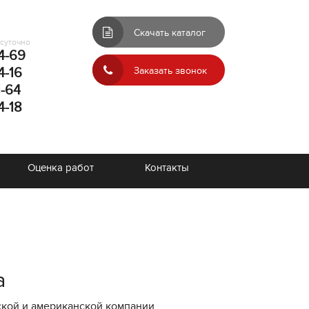
Скачать каталог
осуточно
4-69
4-16
Заказать звонок
1-64
4-18
Оценка работ
Контакты
a
ской и американской компании.