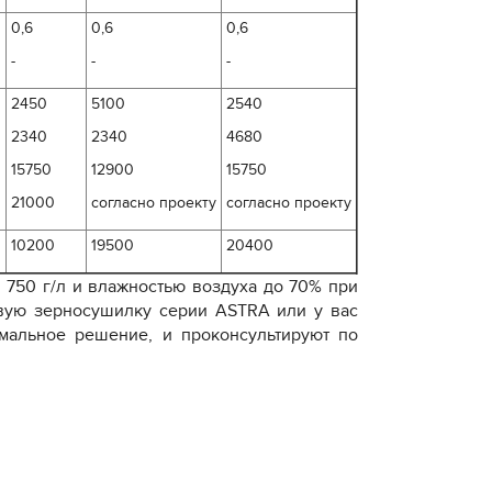
0,6
0,6
0,6
-
-
-
2450
5100
2540
2340
2340
4680
15750
12900
15750
21000
согласно проекту
согласно проекту
10200
19500
20400
 750 г/л и влажностью воздуха до 70% при
вую зерносушилку серии ASTRA или у в
ас
мальное решение, и проконсультируют по