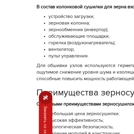
В состав колонковой сушилки для зерна вхо
устройство загрузки;
зерновая колонна;
зернообменник (инвертор);
обслуживающие площадки;
горелка (воздухонагреватель);
вентилятор;
пульт управления.
Для обшивки узлов используются гермети
ощутимое снижение уровня шума и изоляция
способные повысить мощность работающей
Преимущества зернос
Основными преимуществами зерносушилок
Заказать со скидкой 15%
небольшая цена зерносушилки;
высокая эффективность;
экологическая безопасность;
наличие модулей в конструкции;